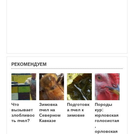
РЕКОМЕНДУЕМ
Что
Зимовка
Подготовк
Породы
вызывает
пчел на
а пчел к
кур:
злобливос
Северном
зимовке
юрловская
ть пчел?
Кавказе
голосистая
,
орловская