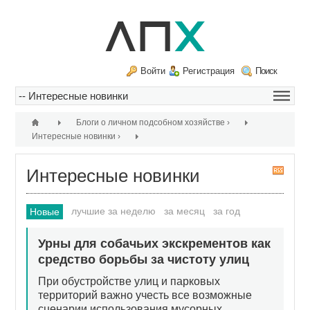
Войти
Регистрация
Поиск
Блоги о личном подсобном хозяйстве
›
Интересные новинки
›
Интересные новинки
R
S
S
лучшие за неделю
за месяц
за год
Новые
Урны для собачьих экскрементов как
средство борьбы за чистоту улиц
При обустройстве улиц и парковых
территорий важно учесть все возможные
сценарии использования мусорных