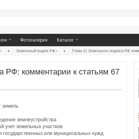
оги
Фотогалерея
Каталог
›
Земельный кодекс РФ
›
а РФ: комментарии к статьям 67
г земель
ведения землеустройства
й учет земельных участков
ля государственных или муниципальных нужд