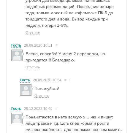
угробил два вывода целиком, начитавшись
подобных рекомендаций. Последние четыре
года, только молотый на кофемолке ПК-5 до
тридцатого дня и вода. Вывод каждые три
недели, потери 1-5%.
Ответить
Гость
28.09.2020
10:51
#
Елена, спасибо! У меня 2 перепелки, но
пригодится!!! Благодарю.
Ответить
Гость
28.09.2020
10:54
#
↑
Пожалуйста!
Ответить
Гость
29.12.2022
10:49
#
Поначитаются в нете всякую х… ню и пишут,
яйца травка и тд. Есть спец корма и рост и
жизнеспособность. Для японских пох чем комить