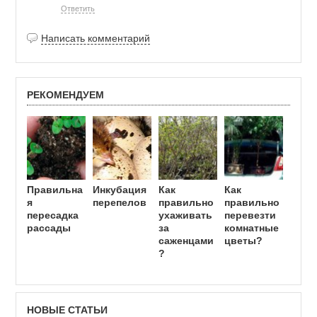
Ответить
Написать комментарий
РЕКОМЕНДУЕМ
Правильна
Инкубация
Как
Как
я
перепелов
правильно
правильно
пересадка
ухаживать
перевезти
рассады
за
комнатные
саженцами
цветы?
?
НОВЫЕ СТАТЬИ