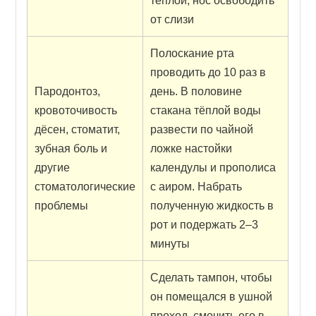
тёплой, нос освободить
от слизи
Полоскание рта
проводить до 10 раз в
Пародонтоз,
день. В половине
кровоточивость
стакана тёплой воды
дёсен, стоматит,
развести по чайной
зубная боль и
ложке настойки
другие
календулы и прополиса
стоматологические
с аиром. Набрать
проблемы
полученную жидкость в
рот и подержать 2–3
минуты
Сделать тампон, чтобы
он помещался в ушной
проход, смочить его в