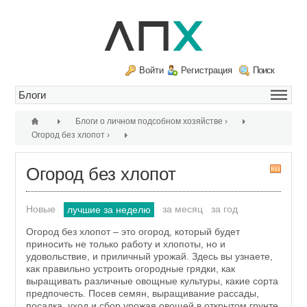
Войти
Регистрация
Поиск
Блоги о личном подсобном хозяйстве
›
Огород без хлопот
›
Огород без хлопот
R
S
S
Новые
за месяц
за год
лучшие за неделю
Огород без хлопот – это огород, который будет
приносить не только работу и хлопоты, но и
удовольствие, и приличный урожай. Здесь вы узнаете,
как правильно устроить огородные грядки, как
выращивать различные овощные культуры, какие сорта
предпочесть. Посев семян, выращивание рассады,
посадка, уход и сбор урожая овощей в открытом грунте