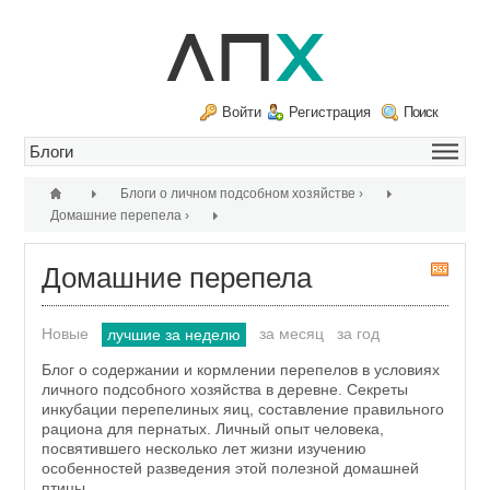
Войти
Регистрация
Поиск
Блоги о личном подсобном хозяйстве
›
Домашние перепела
›
Домашние перепела
R
S
S
Новые
за месяц
за год
лучшие за неделю
Блог о содержании и кормлении перепелов в условиях
личного подсобного хозяйства в деревне. Секреты
инкубации перепелиных яиц, составление правильного
рациона для пернатых. Личный опыт человека,
посвятившего несколько лет жизни изучению
особенностей разведения этой полезной домашней
птицы.