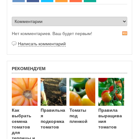
Нет комментариев. Ваш будет первым!
R
S
Написать комментарий
S
РЕКОМЕНДУЕМ
Как
Правильна
Томаты
Правила
выбрать
я
под
выращива
семена
подкормка
пленкой
ния
томатов
томатов
томатов
для
теплицы и