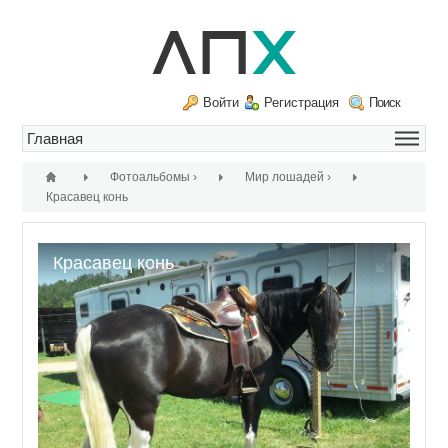
Войти
Регистрация
Поиск
Фотоальбомы
›
Мир лошадей
›
Красавец конь
Красавец конь