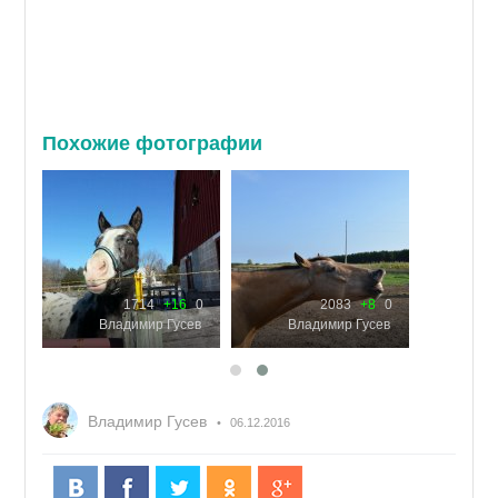
Похожие фотографии
0
1714
+16
0
2083
+8
0
ев
Владимир Гусев
Владимир Гусев
Владимир Гусев
06.12.2016