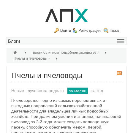
Войти
Регистрация
Поиск
Блоги о личном подсобном хозяйстве
›
Пчелы и пчеловоды
›
Пчелы и пчеловоды
R
S
S
Новые
лучшие за неделю
за год
за месяц
Пчеловодство - одно из самых перспективных и
выгодных направлений сельскохозяйственной
деятельности для владельцев личных подсобных
хозяйств. При должном умении и знаниях, начинающий
пчеловод за 2-3 года может создать полноценную
пасеку, способную обеспечить медом, пергой,
прополисом, воском и другими продуктами