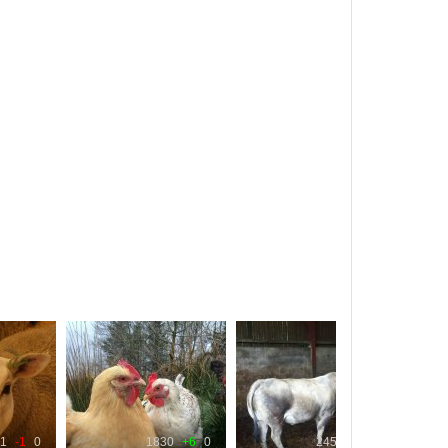
1
-1
0
1830
+6
0
2451
+2
0