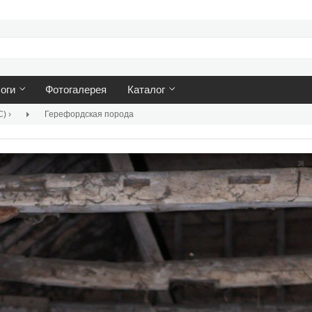
оги
Фотогалерея
Каталог
С)
›
Герефордская порода