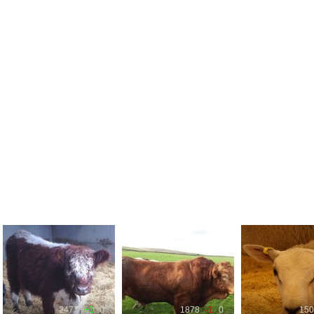
2477
+1
0
1878
-1
0
150