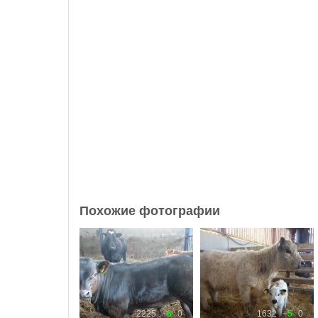
Похожие фотографии
2310
+11
0
2225
+6
0
1632
+5
0