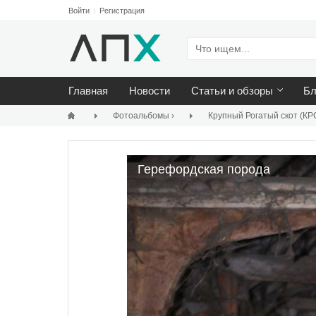
Войти
Регистрация
Главная
Новости
Статьи и обзоры
Бл
Фотоальбомы
›
Крупный Рогатый скот (КР
Герефордская порода